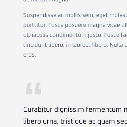
Suspendisse ac mollis sem, eget molesti
porttitor. Fusce posuere magna vitae ultr
ut, iaculis condimentum justo. Fusce faci
tincidunt libero, in laoreet libero. Nulla
eros.
Curabitur dignissim fermentum nu
libero urna, tristique ac quam sed