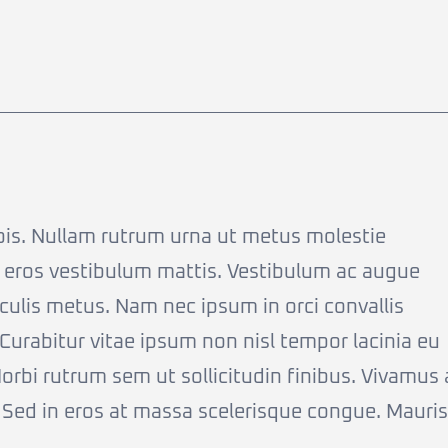
urpis. Nullam rutrum urna ut metus molestie
u eros vestibulum mattis. Vestibulum ac augue
iaculis metus. Nam nec ipsum in orci convallis
urabitur vitae ipsum non nisl tempor lacinia eu
Morbi rutrum sem ut sollicitudin finibus. Vivamus 
 Sed in eros at massa scelerisque congue. Mauris