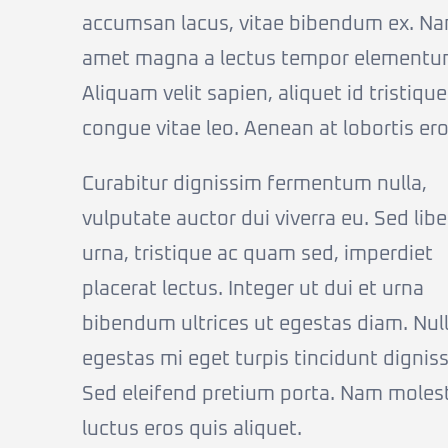
accumsan lacus, vitae bibendum ex. Na
amet magna a lectus tempor elementu
Aliquam velit sapien, aliquet id tristique
congue vitae leo. Aenean at lobortis ero
Curabitur dignissim fermentum nulla,
vulputate auctor dui viverra eu. Sed lib
urna, tristique ac quam sed, imperdiet
placerat lectus. Integer ut dui et urna
bibendum ultrices ut egestas diam. Nul
egestas mi eget turpis tincidunt dignis
Sed eleifend pretium porta. Nam moles
luctus eros quis aliquet.