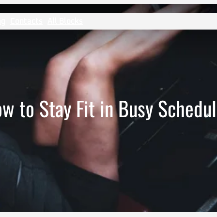
ng
Contacts
All Blocks
w to Stay Fit in Busy Schedu