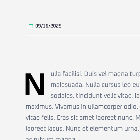
09/16/2025
N
ulla facilisi. Duis vel magna t
malesuada. Nulla cursus leo e
sodales, tincidunt velit vitae, 
maximus. Vivamus in ullamcorper odio. C
vitae felis. Cras sit amet laoreet nunc. 
laoreet lacus. Nunc et elementum urna.
ac rutrum magna.