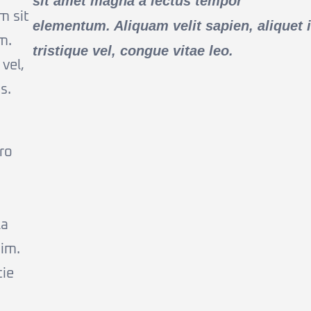
sit amet magna a lectus tempor
m sit
elementum. Aliquam velit sapien, aliquet 
m.
tristique vel, congue vitae leo.
 vel,
s.
ero
la
sim.
tie