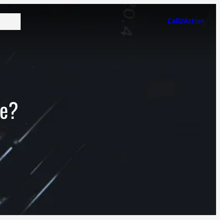
Call2Action
le?