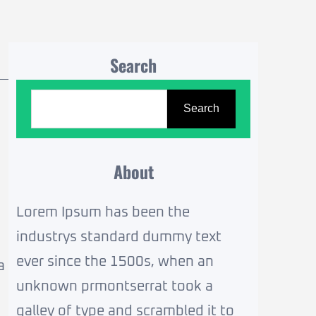
Search
P
Search
e
s
q
About
u
Lorem Ipsum has been the
i
industrys standard dummy text
s
ever since the 1500s, when an
a
a
unknown prmontserrat took a
r
galley of type and scrambled it to